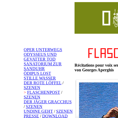
OPER UNTERWEGS
ODYSSEUS UND
GEVATTER TOD
SANATORIUM ZUR
Récitations pour voix se
SANDUHR
von Georges Aperghis
ÖDIPUS LOST
STILLE WASSER
DER ROTE LÖFFEL
/
SZENEN
>
FLASCHENPOST
/
SZENEN
DER JÄGER GRACCHUS
/
SZENEN
UNDINE GEHT
/
SZENEN
PRESSE
/
DOWNLOAD