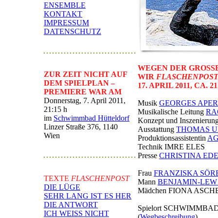
ENSEMBLE
KONTAKT
IMPRESSUM
DATENSCHUTZ
WEGEN DER GROSS
ZUR ZEIT NICHT AUF
WIR
FLASCHENPOS
DEM SPIELPLAN –
17. APRIL 2011, CA. 2
PREMIERE WAR AM
Donnerstag, 7. April 2011,
Musik
GEORGES APER
21:15 h
Musikalische Leitung
RA
im
Schwimmbad Hütteldorf
Konzept und Inszenierun
Linzer Straße 376, 1140
Ausstattung
THOMAS 
Wien
Produktionsassistentin
AG
Technik IMRE ELES
Presse
CHRISTINA ED
Frau
FRANZISKA SÖR
TEXTE
FLASCHENPOST
Mann
BENJAMIN-LEW
DIE LÜGE
Mädchen FIONA ASC
SEHR LANG IST ES HER
DIE ANTWORT
Spielort SCHWIMMB
ICH WEISS NICHT
(
Wegbeschreibung
)