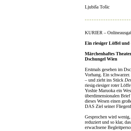
Ljubiša Tošic
KURIER – Onlineausgab
Ein riesiger Löffel und
Märchenhaftes Theate
Dschungel Wien
Erstmals gesehen im Dsc
Vorhang. Ein schwarzer. E
– und zieht ins Stück
Der
riesig-riesiger roter Löff
Yoshie Maruoka ein Wese
überdimensionalen Brief 
dieses Wesen einen groß
DAS Ziel seiner Fliegenf
Gesprochen wird wenig, g
reduziert und so klar, da
erwachsene Begleitperso