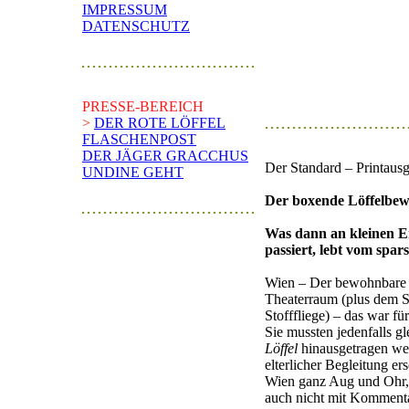
IMPRESSUM
DATENSCHUTZ
PRESSE-BEREICH
>
DER ROTE LÖFFEL
FLASCHENPOST
DER JÄGER GRACCHUS
Der Standard – Printaus
UNDINE GEHT
Der boxende Löffelbe
Was dann an kleinen E
passiert, lebt vom spar
Wien – Der bewohnbare r
Theaterraum (plus dem 
Stofffliege) – das war f
Sie mussten jedenfalls g
Löffel
hinausgetragen we
elterlicher Begleitung 
Wien ganz Aug und Ohr, 
auch nicht mit Komment