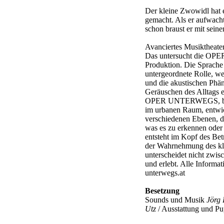
Der kleine Zwowidl hat e
gemacht. Als er aufwacht
schon braust er mit sein
Avanciertes Musiktheate
Das untersucht die OP
Produktion. Die Sprach
untergeordnete Rolle, we
und die akustischen Phä
Geräuschen des Alltags e
OPER UNTERWEGS, beka
im urbanen Raum, entwick
verschiedenen Ebenen, d
was es zu erkennen oder 
entsteht im Kopf des Betr
der Wahrnehmung des kle
unterscheidet nicht zwisc
und erlebt. Alle Informa
unterwegs.at
Besetzung
Sounds und Musik
Jörg 
Utz
/ Ausstattung und P