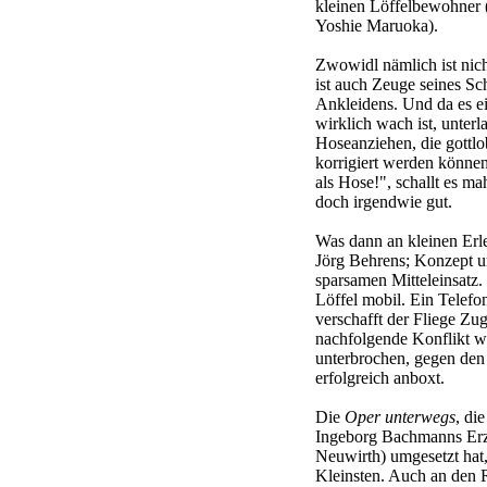
kleinen Löffelbewohner 
Yoshie Maruoka).
Zwowidl nämlich ist nic
ist auch Zeuge seines S
Ankleidens. Und da es e
wirklich wach ist, unter
Hoseanziehen, die gottl
korrigiert werden können.
als Hose!", schallt es m
doch irgendwie gut.
Was dann an kleinen Erl
Jörg Behrens; Konzept u
sparsamen Mitteleinsatz.
Löffel mobil. Ein Telef
verschafft der Fliege Z
nachfolgende Konflikt wi
unterbrochen, gegen den
erfolgreich anboxt.
Die
Oper unterwegs
, di
Ingeborg Bachmanns Er
Neuwirth) umgesetzt hat, 
Kleinsten. Auch an den 